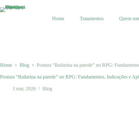
Pular
para
o
Home
Tratamentos
Quem so
conteúdo
Home
Blog
Postura “Bailarina na parede” no RPG: Fundamentos
Postura “Bailarina na parede” no RPG: Fundamentos, Indicações e Apl
3 mar, 2026
Blog