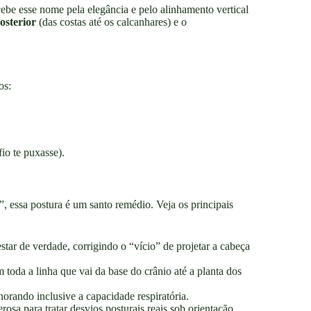
ebe esse nome pela elegância e pelo alinhamento vertical
osterior
(das costas até os calcanhares) e o
os:
io te puxasse).
, essa postura é um santo remédio. Veja os principais
tar de verdade, corrigindo o “vício” de projetar a cabeça
da a linha que vai da base do crânio até a planta dos
rando inclusive a capacidade respiratória.
sa para tratar desvios posturais reais sob orientação