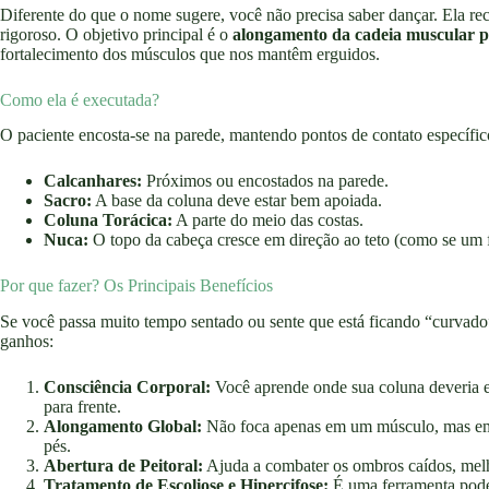
Diferente do que o nome sugere, você não precisa saber dançar. Ela rec
rigoroso. O objetivo principal é o
alongamento da cadeia muscular p
fortalecimento dos músculos que nos mantêm erguidos.
Como ela é executada?
O paciente encosta-se na parede, mantendo pontos de contato específic
Calcanhares:
Próximos ou encostados na parede.
Sacro:
A base da coluna deve estar bem apoiada.
Coluna Torácica:
A parte do meio das costas.
Nuca:
O topo da cabeça cresce em direção ao teto (como se um f
Por que fazer? Os Principais Benefícios
Se você passa muito tempo sentado ou sente que está ficando “curvado”
ganhos:
Consciência Corporal:
Você aprende onde sua coluna deveria es
para frente.
Alongamento Global:
Não foca apenas em um músculo, mas em to
pés.
Abertura de Peitoral:
Ajuda a combater os ombros caídos, melho
Tratamento de Escoliose e Hipercifose:
É uma ferramenta podero