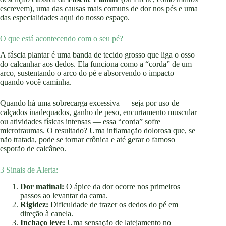
escrevem), uma das causas mais comuns de dor nos pés e uma
das especialidades aqui do nosso espaço.
O que está acontecendo com o seu pé?
A fáscia plantar é uma banda de tecido grosso que liga o osso
do calcanhar aos dedos. Ela funciona como a “corda” de um
arco, sustentando o arco do pé e absorvendo o impacto
quando você caminha.
Quando há uma sobrecarga excessiva — seja por uso de
calçados inadequados, ganho de peso, encurtamento muscular
ou atividades físicas intensas — essa “corda” sofre
microtraumas. O resultado? Uma inflamação dolorosa que, se
não tratada, pode se tornar crônica e até gerar o famoso
esporão de calcâneo.
3 Sinais de Alerta:
Dor matinal:
O ápice da dor ocorre nos primeiros
passos ao levantar da cama.
Rigidez:
Dificuldade de trazer os dedos do pé em
direção à canela.
Inchaço leve:
Uma sensação de latejamento no