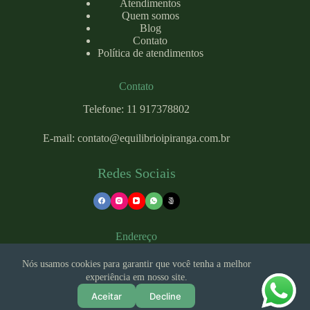
Atendimentos
Quem somos
Blog
Contato
Política de atendimentos
Contato
Telefone: 11 917378802
E-mail:
contato@equilibrioipiranga.com
.br
Redes Sociais
Endereço
Nós usamos cookies para garantir que você tenha a melhor
experiência em nosso site.
Rua Costa Aguiar, 2636 - Ipiranga, São Paulo - SP, 04204-
002
Aceitar
Decline