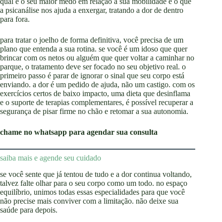
qual é o seu maior medo em relação à sua mobilidade é o que
a psicanálise nos ajuda a enxergar, tratando a dor de dentro
para fora.
para tratar o joelho de forma definitiva, você precisa de um
plano que entenda a sua rotina. se você é um idoso que quer
brincar com os netos ou alguém que quer voltar a caminhar no
parque, o tratamento deve ser focado no seu objetivo real. o
primeiro passo é parar de ignorar o sinal que seu corpo está
enviando. a dor é um pedido de ajuda, não um castigo. com os
exercícios certos de baixo impacto, uma dieta que desinflama
e o suporte de terapias complementares, é possível recuperar a
segurança de pisar firme no chão e retomar a sua autonomia.
chame no whatsapp para agendar sua consulta
saiba mais e agende seu cuidado
se você sente que já tentou de tudo e a dor continua voltando,
talvez falte olhar para o seu corpo como um todo. no espaço
equilíbrio, unimos todas essas especialidades para que você
não precise mais conviver com a limitação. não deixe sua
saúde para depois.