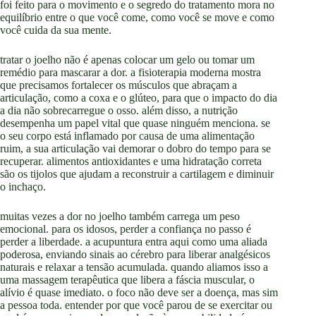
foi feito para o movimento e o segredo do tratamento mora no
equilíbrio entre o que você come, como você se move e como
você cuida da sua mente.
tratar o joelho não é apenas colocar um gelo ou tomar um
remédio para mascarar a dor. a fisioterapia moderna mostra
que precisamos fortalecer os músculos que abraçam a
articulação, como a coxa e o glúteo, para que o impacto do dia
a dia não sobrecarregue o osso. além disso, a nutrição
desempenha um papel vital que quase ninguém menciona. se
o seu corpo está inflamado por causa de uma alimentação
ruim, a sua articulação vai demorar o dobro do tempo para se
recuperar. alimentos antioxidantes e uma hidratação correta
são os tijolos que ajudam a reconstruir a cartilagem e diminuir
o inchaço.
muitas vezes a dor no joelho também carrega um peso
emocional. para os idosos, perder a confiança no passo é
perder a liberdade. a acupuntura entra aqui como uma aliada
poderosa, enviando sinais ao cérebro para liberar analgésicos
naturais e relaxar a tensão acumulada. quando aliamos isso a
uma massagem terapêutica que libera a fáscia muscular, o
alívio é quase imediato. o foco não deve ser a doença, mas sim
a pessoa toda. entender por que você parou de se exercitar ou