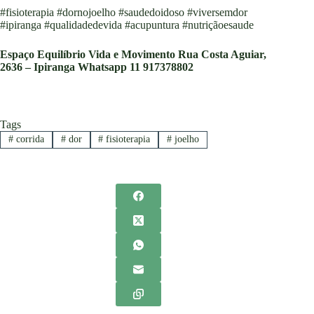
#fisioterapia #dornojoelho #saudedoidoso #viversemdor
#ipiranga #qualidadedevida #acupuntura #nutriçãoesaude
Espaço Equilíbrio Vida e Movimento
Rua Costa Aguiar,
2636 – Ipiranga
Whatsapp 11 917378802
Tags
#
corrida
#
dor
#
fisioterapia
#
joelho