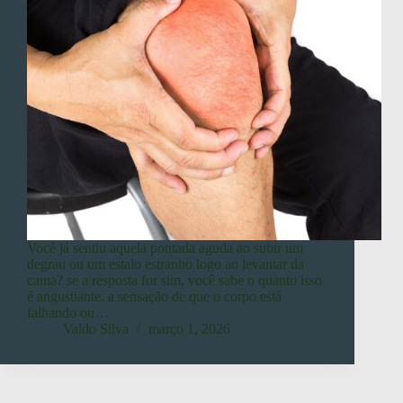
Você já sentiu aquela pontada aguda ao subir um
degrau ou um estalo estranho logo ao levantar da
cama? se a resposta for sim, você sabe o quanto isso
é angustiante. a sensação de que o corpo está
falhando ou…
Valdo Silva
março 1, 2026