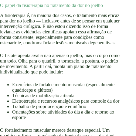
O papel da fisioterapia no tratamento da dor no joelho
A fisioterapia é, na maioria dos casos, o tratamento mais eficaz
para dor no joelho — inclusive antes de se pensar em qualquer
intervenção cirúrgica. E não estou dizendo isso de forma
leviana: as evidências científicas apoiam essa afirmação de
forma consistente, especialmente para condições como
osteoartrite, condromalácia e lesões meniscais degenerativas.
O fisioterapeuta avalia não apenas o joelho, mas o corpo como
um todo. Olha para o quadril, o tornozelo, a postura, o padrão
de movimento. A partir daí, monta um plano de tratamento
individualizado que pode incluir:
Exercícios de fortalecimento muscular (especialmente
quadríceps e glúteos)
Técnicas de mobilização articular
Eletroterapia e recursos analgésicos para controle da dor
Trabalho de propriocepção e equilíbrio
Orientações sobre atividades do dia a dia e retorno ao
esporte
O fortalecimento muscular merece destaque especial. Um
quadríceps forte — o músculo da frente da coxa — distribui