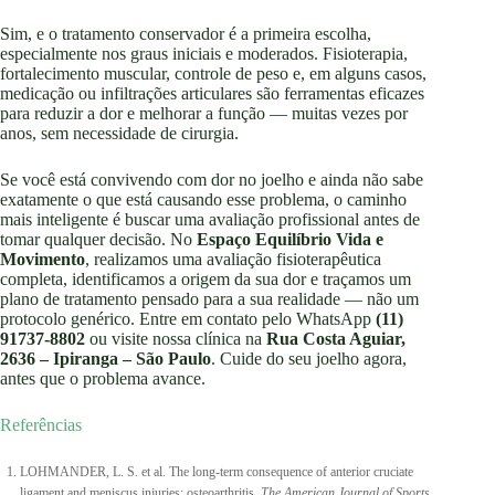
Sim, e o tratamento conservador é a primeira escolha,
especialmente nos graus iniciais e moderados. Fisioterapia,
fortalecimento muscular, controle de peso e, em alguns casos,
medicação ou infiltrações articulares são ferramentas eficazes
para reduzir a dor e melhorar a função — muitas vezes por
anos, sem necessidade de cirurgia.
Se você está convivendo com dor no joelho e ainda não sabe
exatamente o que está causando esse problema, o caminho
mais inteligente é buscar uma avaliação profissional antes de
tomar qualquer decisão. No
Espaço Equilíbrio Vida e
Movimento
, realizamos uma avaliação fisioterapêutica
completa, identificamos a origem da sua dor e traçamos um
plano de tratamento pensado para a sua realidade — não um
protocolo genérico. Entre em contato pelo WhatsApp
(11)
91737-8802
ou visite nossa clínica na
Rua Costa Aguiar,
2636 – Ipiranga – São Paulo
. Cuide do seu joelho agora,
antes que o problema avance.
Referências
LOHMANDER, L. S. et al. The long-term consequence of anterior cruciate
ligament and meniscus injuries: osteoarthritis.
The American Journal of Sports