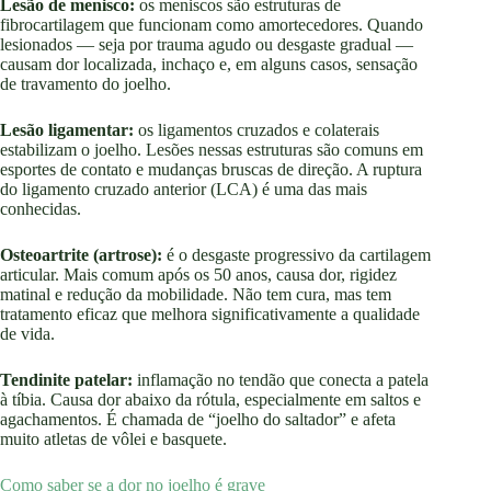
Lesão de menisco:
os meniscos são estruturas de
fibrocartilagem que funcionam como amortecedores. Quando
lesionados — seja por trauma agudo ou desgaste gradual —
causam dor localizada, inchaço e, em alguns casos, sensação
de travamento do joelho.
Lesão ligamentar:
os ligamentos cruzados e colaterais
estabilizam o joelho. Lesões nessas estruturas são comuns em
esportes de contato e mudanças bruscas de direção. A ruptura
do ligamento cruzado anterior (LCA) é uma das mais
conhecidas.
Osteoartrite (artrose):
é o desgaste progressivo da cartilagem
articular. Mais comum após os 50 anos, causa dor, rigidez
matinal e redução da mobilidade. Não tem cura, mas tem
tratamento eficaz que melhora significativamente a qualidade
de vida.
Tendinite patelar:
inflamação no tendão que conecta a patela
à tíbia. Causa dor abaixo da rótula, especialmente em saltos e
agachamentos. É chamada de “joelho do saltador” e afeta
muito atletas de vôlei e basquete.
Como saber se a dor no joelho é grave