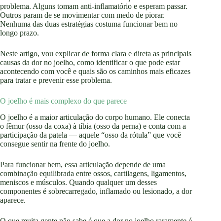
problema. Alguns tomam anti-inflamatório e esperam passar.
Outros param de se movimentar com medo de piorar.
Nenhuma das duas estratégias costuma funcionar bem no
longo prazo.
Neste artigo, vou explicar de forma clara e direta as principais
causas da dor no joelho, como identificar o que pode estar
acontecendo com você e quais são os caminhos mais eficazes
para tratar e prevenir esse problema.
O joelho é mais complexo do que parece
O joelho é a maior articulação do corpo humano. Ele conecta
o fêmur (osso da coxa) à tíbia (osso da perna) e conta com a
participação da patela — aquele “osso da rótula” que você
consegue sentir na frente do joelho.
Para funcionar bem, essa articulação depende de uma
combinação equilibrada entre ossos, cartilagens, ligamentos,
meniscos e músculos. Quando qualquer um desses
componentes é sobrecarregado, inflamado ou lesionado, a dor
aparece.
O que muita gente não sabe é que a dor no joelho raramente é