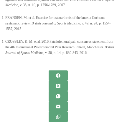
Medicine
, v. 35, n. 10, p. 1756-1769, 2007.
FRANSEN, M. et al. Exercise for osteoarthritis of the knee: a Cochrane
systematic review.
British Journal of Sports Medicine
, v. 49, n. 24, p. 1554-
1557, 2015.
CROSSLEY, K. M. et al. 2016 Patellofemoral pain consensus statement from
the 4th International Patellofemoral Pain Research Retreat, Manchester.
British
Journal of Sports Medicine
, v. 50, n. 14, p. 839-843, 2016.