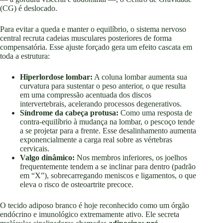
(CG) é deslocado.
Para evitar a queda e manter o equilíbrio, o sistema nervoso
central recruta cadeias musculares posteriores de forma
compensatória. Esse ajuste forçado gera um efeito cascata em
toda a estrutura:
Hiperlordose lombar:
A coluna lombar aumenta sua
curvatura para sustentar o peso anterior, o que resulta
em uma compressão acentuada dos discos
intervertebrais, acelerando processos degenerativos.
Síndrome da cabeça protusa:
Como uma resposta de
contra-equilíbrio à mudança na lombar, o pescoço tende
a se projetar para a frente. Esse desalinhamento aumenta
exponencialmente a carga real sobre as vértebras
cervicais.
Valgo dinâmico:
Nos membros inferiores, os joelhos
frequentemente tendem a se inclinar para dentro (padrão
em “X”), sobrecarregando meniscos e ligamentos, o que
eleva o risco de osteoartrite precoce.
O tecido adiposo branco é hoje reconhecido como um órgão
endócrino e imunológico extremamente ativo. Ele secreta