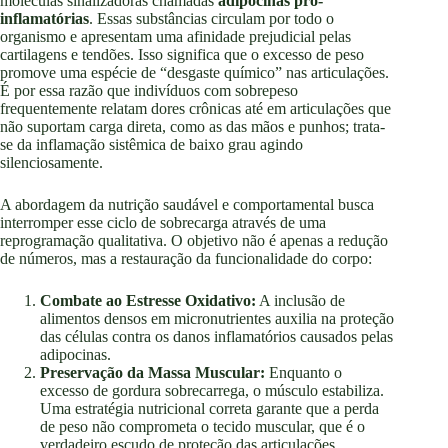
moléculas sinalizadoras chamadas
adipocinas pró-
inflamatórias
. Essas substâncias circulam por todo o
organismo e apresentam uma afinidade prejudicial pelas
cartilagens e tendões. Isso significa que o excesso de peso
promove uma espécie de “desgaste químico” nas articulações.
É por essa razão que indivíduos com sobrepeso
frequentemente relatam dores crônicas até em articulações que
não suportam carga direta, como as das mãos e punhos; trata-
se da inflamação sistêmica de baixo grau agindo
silenciosamente.
A abordagem da nutrição saudável e comportamental busca
interromper esse ciclo de sobrecarga através de uma
reprogramação qualitativa. O objetivo não é apenas a redução
de números, mas a restauração da funcionalidade do corpo:
Combate ao Estresse Oxidativo:
A inclusão de
alimentos densos em micronutrientes auxilia na proteção
das células contra os danos inflamatórios causados pelas
adipocinas.
Preservação da Massa Muscular:
Enquanto o
excesso de gordura sobrecarrega, o músculo estabiliza.
Uma estratégia nutricional correta garante que a perda
de peso não comprometa o tecido muscular, que é o
verdadeiro escudo de proteção das articulações.