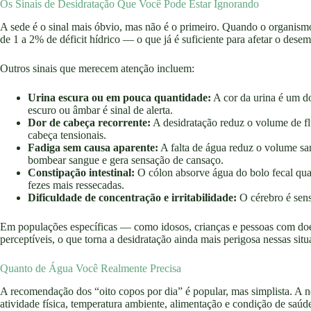
Os Sinais de Desidratação Que Você Pode Estar Ignorando
A sede é o sinal mais óbvio, mas não é o primeiro. Quando o organismo
de 1 a 2% de déficit hídrico — o que já é suficiente para afetar o desem
Outros sinais que merecem atenção incluem:
Urina escura ou em pouca quantidade:
A cor da urina é um do
escuro ou âmbar é sinal de alerta.
Dor de cabeça recorrente:
A desidratação reduz o volume de fl
cabeça tensionais.
Fadiga sem causa aparente:
A falta de água reduz o volume sa
bombear sangue e gera sensação de cansaço.
Constipação intestinal:
O cólon absorve água do bolo fecal quan
fezes mais ressecadas.
Dificuldade de concentração e irritabilidade:
O cérebro é sens
Em populações específicas — como idosos, crianças e pessoas com do
perceptíveis, o que torna a desidratação ainda mais perigosa nessas situ
Quanto de Água Você Realmente Precisa
A recomendação dos “oito copos por dia” é popular, mas simplista. A n
atividade física, temperatura ambiente, alimentação e condição de saúd