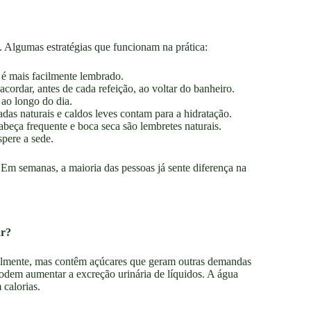
. Algumas estratégias que funcionam na prática:
 é mais facilmente lembrado.
acordar, antes de cada refeição, ao voltar do banheiro.
 ao longo do dia.
as naturais e caldos leves contam para a hidratação.
beça frequente e boca seca são lembretes naturais.
pere a sede.
Em semanas, a maioria das pessoas já sente diferença na
ar?
ialmente, mas contêm açúcares que geram outras demandas
podem aumentar a excreção urinária de líquidos. A água
 calorias.