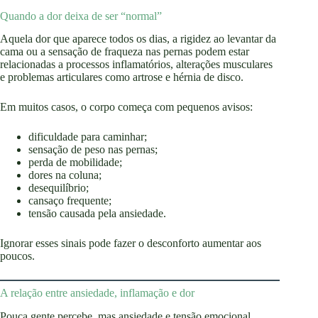
Quando a dor deixa de ser “normal”
Aquela dor que aparece todos os dias, a rigidez ao levantar da
cama ou a sensação de fraqueza nas pernas podem estar
relacionadas a processos inflamatórios, alterações musculares
e problemas articulares como artrose e hérnia de disco.
Em muitos casos, o corpo começa com pequenos avisos:
dificuldade para caminhar;
sensação de peso nas pernas;
perda de mobilidade;
dores na coluna;
desequilíbrio;
cansaço frequente;
tensão causada pela ansiedade.
Ignorar esses sinais pode fazer o desconforto aumentar aos
poucos.
A relação entre ansiedade, inflamação e dor
Pouca gente percebe, mas ansiedade e tensão emocional