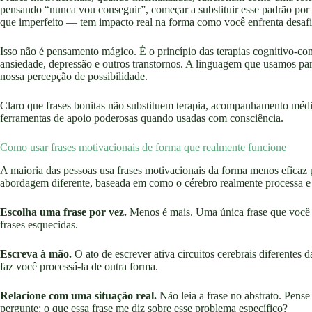
pensando “nunca vou conseguir”, começar a substituir esse padrão p
que imperfeito — tem impacto real na forma como você enfrenta desafi
Isso não é pensamento mágico. É o princípio das terapias cognitivo-c
ansiedade, depressão e outros transtornos. A linguagem que usamos pa
nossa percepção de possibilidade.
Claro que frases bonitas não substituem terapia, acompanhamento méd
ferramentas de apoio poderosas quando usadas com consciência.
Como usar frases motivacionais de forma que realmente funcione
A maioria das pessoas usa frases motivacionais da forma menos eficaz p
abordagem diferente, baseada em como o cérebro realmente processa e
Escolha uma frase por vez.
Menos é mais. Uma única frase que você
frases esquecidas.
Escreva à mão.
O ato de escrever ativa circuitos cerebrais diferentes 
faz você processá-la de outra forma.
Relacione com uma situação real.
Não leia a frase no abstrato. Pens
pergunte: o que essa frase me diz sobre esse problema específico?