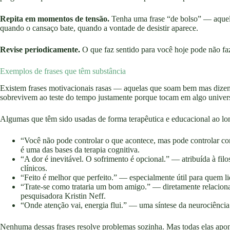
Repita em momentos de tensão.
Tenha uma frase “de bolso” — aquela
quando o cansaço bate, quando a vontade de desistir aparece.
Revise periodicamente.
O que faz sentido para você hoje pode não faze
Exemplos de frases que têm substância
Existem frases motivacionais rasas — aquelas que soam bem mas dizem
sobrevivem ao teste do tempo justamente porque tocam em algo univers
Algumas que têm sido usadas de forma terapêutica e educacional ao lo
“Você não pode controlar o que acontece, mas pode controlar co
é uma das bases da terapia cognitiva.
“A dor é inevitável. O sofrimento é opcional.” — atribuída à fi
clínicos.
“Feito é melhor que perfeito.” — especialmente útil para quem l
“Trate-se como trataria um bom amigo.” — diretamente relacion
pesquisadora Kristin Neff.
“Onde atenção vai, energia flui.” — uma síntese da neurociênci
Nenhuma dessas frases resolve problemas sozinha. Mas todas elas apo