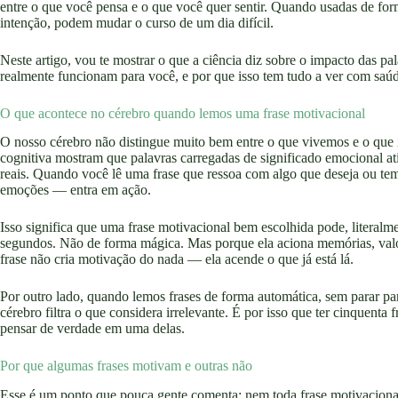
entre o que você pensa e o que você quer sentir. Quando usadas de fo
intenção, podem mudar o curso de um dia difícil.
Neste artigo, vou te mostrar o que a ciência diz sobre o impacto das p
realmente funcionam para você, e por que isso tem tudo a ver com sa
O que acontece no cérebro quando lemos uma frase motivacional
O nosso cérebro não distingue muito bem entre o que vivemos e o que
cognitiva mostram que palavras carregadas de significado emocional at
reais. Quando você lê uma frase que ressoa com algo que deseja ou tem
emoções — entra em ação.
Isso significa que uma frase motivacional bem escolhida pode, literal
segundos. Não de forma mágica. Mas porque ela aciona memórias, valo
frase não cria motivação do nada — ela acende o que já está lá.
Por outro lado, quando lemos frases de forma automática, sem parar para
cérebro filtra o que considera irrelevante. É por isso que ter cinquenta
pensar de verdade em uma delas.
Por que algumas frases motivam e outras não
Esse é um ponto que pouca gente comenta: nem toda frase motivaciona