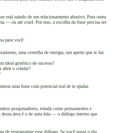
ue está saindo de um relacionamento abusivo. Para outra
 — ou até cruel. Por isso, a escolha da frase precisa ser
na para você:
amento, uma centelha de energia, um aperto que te faz
m ideal genérico de sucesso?
abrir o celular?
?
ntrou uma frase com potencial real de te ajudar.
outros pesquisadores, estuda como pensamentos e
dessa área é o de auto-fala — o diálogo interno que
a de reprogramar esse diálogo. Se você passa o dia