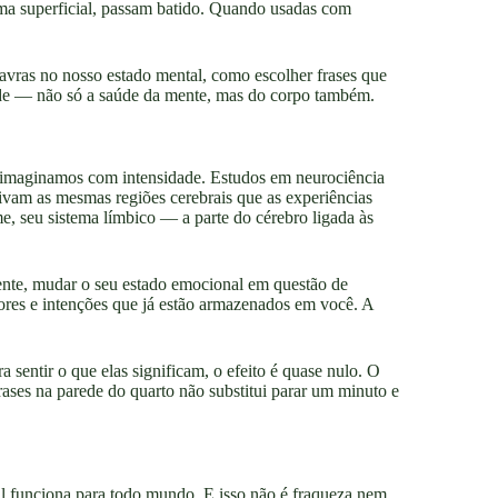
rma superficial, passam batido. Quando usadas com
alavras no nosso estado mental, como escolher frases que
úde — não só a saúde da mente, mas do corpo também.
 imaginamos com intensidade. Estudos em neurociência
ivam as mesmas regiões cerebrais que as experiências
e, seu sistema límbico — a parte do cérebro ligada às
mente, mudar o seu estado emocional em questão de
res e intenções que já estão armazenados em você. A
 sentir o que elas significam, o efeito é quase nulo. O
 frases na parede do quarto não substitui parar um minuto e
l funciona para todo mundo. E isso não é fraqueza nem