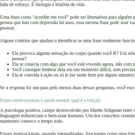
falta de esforço. É biologia e história de vida.
Uma frase como “acredite em você” pode ser libertadora para alguém q
pessoa que luta com depressão há anos, essa mesma frase pode soar vazia
pessoal.
Alguns critérios que ajudam a identificar se uma frase realmente funcio
Ela provoca alguma sensação no corpo quando você lê? Um relax
pensar?
Ela se conecta com algo que você está vivendo agora, não com u
Você consegue lembrar dela em um momento difícil, sem precisar 
Ela te convida à ação ou só te faz sentir bem por alguns minutos
Se a resposta for sim para pelo menos duas dessas perguntas, você enco
Frases motivacionais e saúde mental: qual é a relação
A psicologia positiva, campo desenvolvido por Martin Seligman entre 
linguagem influenciam o bem-estar humano. Um dos conceitos centrais 
mantemos conosco o tempo todo.
Frases motivacionais, quando internalizadas, funcionam como uma form