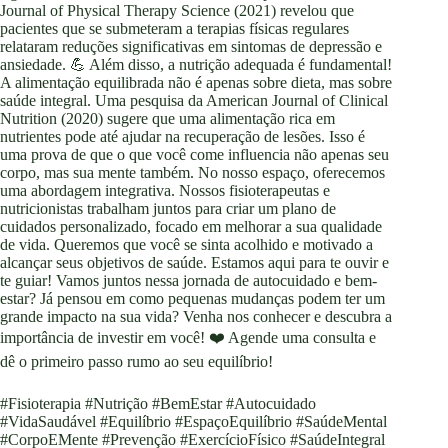
Journal of Physical Therapy Science (2021) revelou que
pacientes que se submeteram a terapias físicas regulares
relataram reduções significativas em sintomas de depressão e
ansiedade. 💪 Além disso, a nutrição adequada é fundamental!
A alimentação equilibrada não é apenas sobre dieta, mas sobre
saúde integral. Uma pesquisa da American Journal of Clinical
Nutrition (2020) sugere que uma alimentação rica em
nutrientes pode até ajudar na recuperação de lesões. Isso é
uma prova de que o que você come influencia não apenas seu
corpo, mas sua mente também. No nosso espaço, oferecemos
uma abordagem integrativa. Nossos fisioterapeutas e
nutricionistas trabalham juntos para criar um plano de
cuidados personalizado, focado em melhorar a sua qualidade
de vida. Queremos que você se sinta acolhido e motivado a
alcançar seus objetivos de saúde. Estamos aqui para te ouvir e
te guiar! Vamos juntos nessa jornada de autocuidado e bem-
estar? Já pensou em como pequenas mudanças podem ter um
grande impacto na sua vida? Venha nos conhecer e descubra a
importância de investir em você! ❤️ Agende uma consulta e
dê o primeiro passo rumo ao seu equilíbrio!
#Fisioterapia #Nutrição #BemEstar #Autocuidado
#VidaSaudável #Equilíbrio #EspaçoEquilíbrio #SaúdeMental
#CorpoEMente #Prevenção #ExercícioFísico #SaúdeIntegral