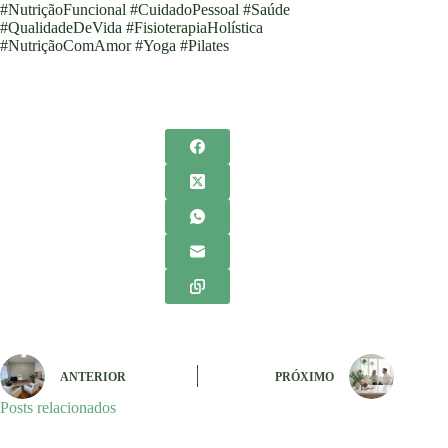
#NutriçãoFuncional #CuidadoPessoal #Saúde
#QualidadeDeVida #FisioterapiaHolística
#NutriçãoComAmor #Yoga #Pilates
ANTERIOR
PRÓXIMO
Posts relacionados