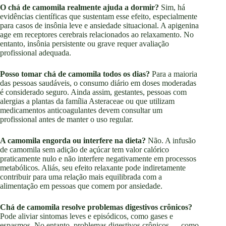
O chá de camomila realmente ajuda a dormir?
Sim, há
evidências científicas que sustentam esse efeito, especialmente
para casos de insônia leve e ansiedade situacional. A apigenina
age em receptores cerebrais relacionados ao relaxamento. No
entanto, insônia persistente ou grave requer avaliação
profissional adequada.
Posso tomar chá de camomila todos os dias?
Para a maioria
das pessoas saudáveis, o consumo diário em doses moderadas
é considerado seguro. Ainda assim, gestantes, pessoas com
alergias a plantas da família Asteraceae ou que utilizam
medicamentos anticoagulantes devem consultar um
profissional antes de manter o uso regular.
A camomila engorda ou interfere na dieta?
Não. A infusão
de camomila sem adição de açúcar tem valor calórico
praticamente nulo e não interfere negativamente em processos
metabólicos. Aliás, seu efeito relaxante pode indiretamente
contribuir para uma relação mais equilibrada com a
alimentação em pessoas que comem por ansiedade.
Chá de camomila resolve problemas digestivos crônicos?
Pode aliviar sintomas leves e episódicos, como gases e
espasmos. No entanto, problemas digestivos crônicos — como