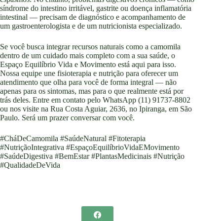
síndrome do intestino irritável, gastrite ou doença inflamatória
intestinal — precisam de diagnóstico e acompanhamento de
um gastroenterologista e de um nutricionista especializado.
Se você busca integrar recursos naturais como a camomila
dentro de um cuidado mais completo com a sua saúde, o
Espaço Equilíbrio Vida e Movimento está aqui para isso.
Nossa equipe une fisioterapia e nutrição para oferecer um
atendimento que olha para você de forma integral — não
apenas para os sintomas, mas para o que realmente está por
trás deles. Entre em contato pelo WhatsApp (11) 91737-8802
ou nos visite na Rua Costa Aguiar, 2636, no Ipiranga, em São
Paulo. Será um prazer conversar com você.
#CháDeCamomila #SaúdeNatural #Fitoterapia
#NutriçãoIntegrativa #EspaçoEquilíbrioVidaEMovimento
#SaúdeDigestiva #BemEstar #PlantasMedicinais #Nutrição
#QualidadeDeVida