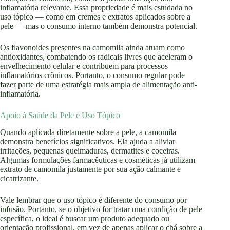
inflamatória relevante. Essa propriedade é mais estudada no
uso tópico — como em cremes e extratos aplicados sobre a
pele — mas o consumo interno também demonstra potencial.
Os flavonoides presentes na camomila ainda atuam como
antioxidantes, combatendo os radicais livres que aceleram o
envelhecimento celular e contribuem para processos
inflamatórios crônicos. Portanto, o consumo regular pode
fazer parte de uma estratégia mais ampla de alimentação anti-
inflamatória.
Apoio à Saúde da Pele e Uso Tópico
Quando aplicada diretamente sobre a pele, a camomila
demonstra benefícios significativos. Ela ajuda a aliviar
irritações, pequenas queimaduras, dermatites e coceiras.
Algumas formulações farmacêuticas e cosméticas já utilizam
extrato de camomila justamente por sua ação calmante e
cicatrizante.
Vale lembrar que o uso tópico é diferente do consumo por
infusão. Portanto, se o objetivo for tratar uma condição de pele
específica, o ideal é buscar um produto adequado ou
orientação profissional, em vez de apenas aplicar o chá sobre a