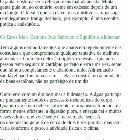
O jantar costuma ser a refeição mais mal planejada. Muita
gente pula ou, ao contrário, come em excesso depois de um
dia longo. O ideal é que seja leve, mas nutritivo — uma sopa
com legumes e frango desfiado, por exemplo, é uma escolha
prática e satisfatória.
Os Erros Mais Comuns Que Sabotam o Equilíbrio Alimentar
Tem alguns comportamentos que aparecem repetidamente nas
consultas e que comprometem qualquer tentativa de melhora
alimentar. O primeiro deles é a rigidez excessiva. Quando a
pessoa tenta seguir um cardápio perfeito e erra uma vez, sente
que falhou completamente e abandona tudo. Alimentação
saudável não funciona assim — ela se constrói no acumulado
de boas escolhas, não na perfeição de um dia.
Outro erro comum é subestimar a hidratação. A água participa
de praticamente todos os processos metabólicos do corpo.
Quando você não bebe o suficiente, o organismo funciona de
forma menos eficiente, a digestão piora, a energia cai e muitas
vezes a fome que você sente é, na verdade, sede. A
recomendação geral é de cerca de dois litros por dia, mas isso
varia conforme o peso, a atividade física e o clima.