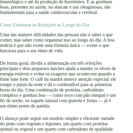
imunológico e até da produção de hormônios. E as gorduras
boas, presentes no azeite, no abacate e nas oleaginosas, são
fundamentais para a saúde cardiovascular e cerebral.
Como Estruturar as Refeições ao Longo do Dia
Uma das maiores dificuldades das pessoas não é saber o que
comer, mas saber como organizar isso ao longo do dia. A boa
notícia é que não existe uma fórmula única — existe o que
funciona para o seu ritmo de vida.
De forma geral, dividir a alimentação em três refeições
principais e dois pequenos lanches ajuda a manter os níveis de
energia estáveis e evitar os exageros que acontecem quando a
fome bate forte. O café da manhã merece atenção especial: ele
rompe o jejum da noite e dá o combustível para as primeiras
horas do dia. Uma combinação de proteína, carboidrato
complexo e gordura boa — como ovos com pão integral e um
fio de azeite, ou iogurte natural com granola e frutas — já é
um ótimo ponto de partida.
O almoço pode seguir um modelo simples e eficiente: metade
do prato com vegetais e legumes, um quarto com proteína
animal ou vegetal e um quarto com carboidrato de qualidade.