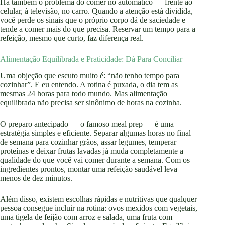
Há também o problema do comer no automático — frente ao
celular, à televisão, no carro. Quando a atenção está dividida,
você perde os sinais que o próprio corpo dá de saciedade e
tende a comer mais do que precisa. Reservar um tempo para a
refeição, mesmo que curto, faz diferença real.
Alimentação Equilibrada e Praticidade: Dá Para Conciliar
Uma objeção que escuto muito é: “não tenho tempo para
cozinhar”. E eu entendo. A rotina é puxada, o dia tem as
mesmas 24 horas para todo mundo. Mas alimentação
equilibrada não precisa ser sinônimo de horas na cozinha.
O preparo antecipado — o famoso meal prep — é uma
estratégia simples e eficiente. Separar algumas horas no final
de semana para cozinhar grãos, assar legumes, temperar
proteínas e deixar frutas lavadas já muda completamente a
qualidade do que você vai comer durante a semana. Com os
ingredientes prontos, montar uma refeição saudável leva
menos de dez minutos.
Além disso, existem escolhas rápidas e nutritivas que qualquer
pessoa consegue incluir na rotina: ovos mexidos com vegetais,
uma tigela de feijão com arroz e salada, uma fruta com