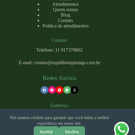
Atendimentos
Quem somos
Blog
Contato
Política de atendimentos
Contato
Telefone: 11 917378802
E-mail:
contato@equilibrioipiranga.com
.br
Redes Sociais
Endereço
Nós usamos cookies para garantir que você tenha a melhor
experiência em nosso site.
Rua Costa Aguiar, 2636 - Ipiranga, São Paulo - SP, 04204-
002
Aceitar
Decline