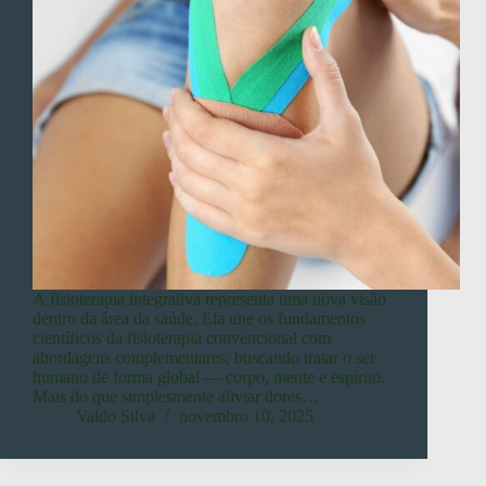
A fisioterapia integrativa representa uma nova visão
dentro da área da saúde. Ela une os fundamentos
científicos da fisioterapia convencional com
abordagens complementares, buscando tratar o ser
humano de forma global — corpo, mente e espírito.
Mais do que simplesmente aliviar dores…
Valdo Silva
novembro 10, 2025