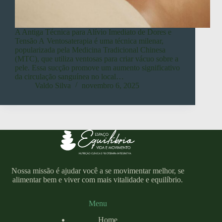
A Antiga Técnica para Alívio Imediato de Dores e
Tensão A Ventosaterapia é uma técnica milenar,
popularizada pela Medicina Tradicional Chinesa
(MTC), que utiliza ventosas para criar vácuo sobre a
pele. Essa sucção promove um aumento significativo
da circulação sanguínea no local…
Valdo Silva
novembro 6, 2025
Nossa missão é ajudar você a se movimentar melhor, se
alimentar bem e viver com mais vitalidade e equilíbrio.
Menu
Home