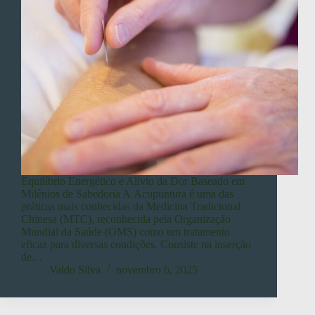
Equilíbrio Energético e Alívio da Dor Baseado em
Milênios de Sabedoria A Acupuntura é uma das
práticas mais conhecidas da Medicina Tradicional
Chinesa (MTC), reconhecida pela Organização
Mundial da Saúde (OMS) como um tratamento
eficaz para diversas condições. Consiste na inserção
de…
Valdo Silva
novembro 6, 2025