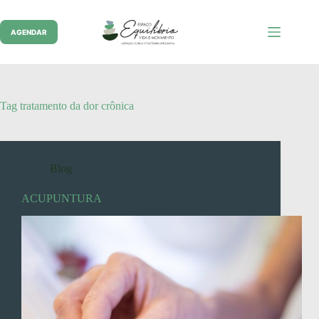
Pular
para
o
AGENDAR
conteúdo
Tag
tratamento da dor crônica
Blog
ACUPUNTURA