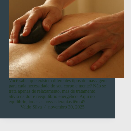
Você sabia que existem diferentes tipos de massagem
para cada necessidade do seu corpo e mente? Não se
trata apenas de relaxamento, mas de tratamento,
alívio da dor e reequilíbrio energético. Aqui no
equilíbrio, todas as nossas terapias têm 45…
Valdo Silva
novembro 30, 2025