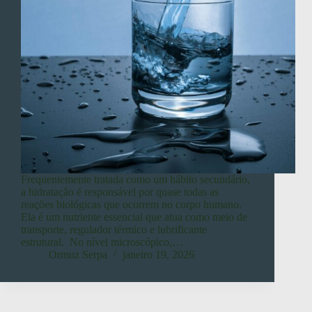
Frequentemente tratada como um hábito secundário,
a hidratação é responsável por quase todas as
reações biológicas que ocorrem no corpo humano.
Ela é um nutriente essencial que atua como meio de
transporte, regulador térmico e lubrificante
estrutural. No nível microscópico,…
Ormuz Serpa
janeiro 19, 2026