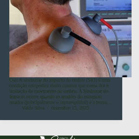
Olá! A síndrome do impacto do ombro (SIO) é uma
condição ortopédica muito comum que causa dor e
limitação de movimento no ombro. A Síndrome do
Impacto ocorre quando os tendões do manguito
rotador (principalmente o supraespinhal) e a bursa…
Valdo Silva
dezembro 15, 2025