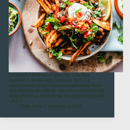
O Caminho Sustentável para uma Vida Mais
Saudável A Reeducação Alimentar (RA) é a
estratégia mais eficaz e duradoura para quem busca
uma mudança de estilo de vida sem o sofrimento das
dietas restritivas. Diferente de um regime temporário,
a RA é…
Valdo Silva
novembro 6, 2025