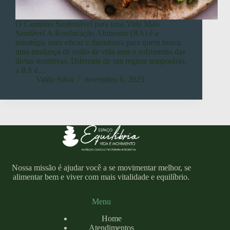
O Caminho Sustentável para uma Vida Mais
Saudável A Reeducação Alimentar (RA) é a
estratégia mais eficaz e duradoura para quem busca
uma mudança de estilo de vida sem o sofrimento das
dietas restritivas. Diferente de um regime temporário,
a RA é…
Valdo Silva
novembro 6, 2025
Nossa missão é ajudar você a se movimentar melhor, se
alimentar bem e viver com mais vitalidade e equilíbrio.
Menu
Home
Atendimentos