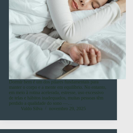
Dormir bem é um dos pilares fundamentais para
manter o corpo e a mente em equilíbrio. No entanto,
em meio à rotina acelerada, estresse, uso excessivo
de telas e hábitos inadequados, muitas pessoas têm
perdido a qualidade do sono —…
Valdo Silva
novembro 29, 2025