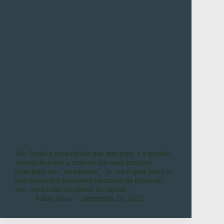
São Paulo é uma cidade que não para, e a grande
vantagem é que a maioria das suas atrações
principais são “atemporais”. Se você quer saber o
que aproveitar independentemente da época do
ano, aqui estão os pilares da capital…
Valdo Silva
dezembro 20, 2025