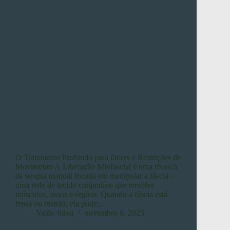
O Tratamento Profundo para Dores e Restrições de
Movimento A Liberação Miofascial é uma técnica
de terapia manual focada em manipular a fáscia –
uma rede de tecido conjuntivo que envolve
músculos, ossos e órgãos. Quando a fáscia está
tensa ou restrita, ela pode…
Valdo Silva
novembro 6, 2025