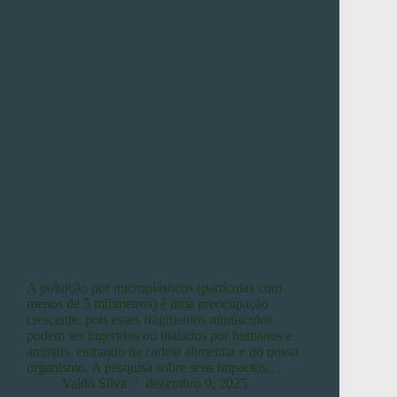
A poluição por microplásticos (partículas com
menos de 5 milímetros) é uma preocupação
crescente, pois esses fragmentos minúsculos
podem ser ingeridos ou inalados por humanos e
animais, entrando na cadeia alimentar e no nosso
organismo. A pesquisa sobre seus impactos…
Valdo Silva
dezembro 9, 2025