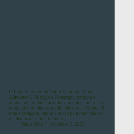
O Poder Curativo da Natureza em Seu Plano
Alimentar A Nutrição e Fitoterapia combina o
conhecimento da ciência dos alimentos com o uso
terapêutico de plantas medicinais e seus extratos. É
uma abordagem natural e eficaz para potencializar
resultados de saúde, tratando…
Valdo Silva
novembro 6, 2025