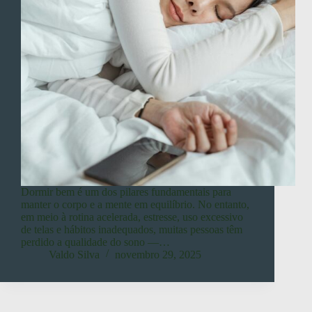
Dormir bem é um dos pilares fundamentais para
manter o corpo e a mente em equilíbrio. No entanto,
em meio à rotina acelerada, estresse, uso excessivo
de telas e hábitos inadequados, muitas pessoas têm
perdido a qualidade do sono —…
Valdo Silva
novembro 29, 2025