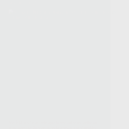
susto no coração.
​Você já sentiu aquele aperto estranho no peito ou
uma queimação que parecia apenas má digestão,