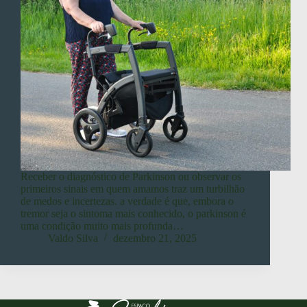
Receber o diagnóstico de Parkinson ou observar os
primeiros sinais em quem amamos traz um turbilhão
de medos e incertezas. a verdade é que, embora o
tremor seja o sintoma mais conhecido, o parkinson é
uma condição muito mais profunda…
Valdo Silva
dezembro 21, 2025