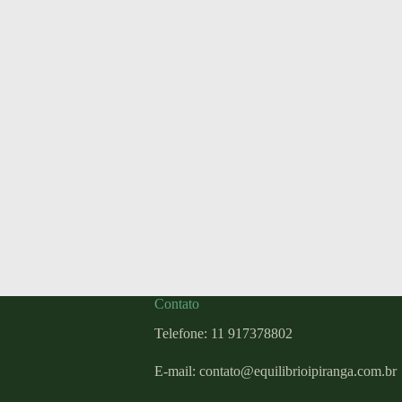
Contato
Telefone: 11 917378802
E-mail:
contato@equilibrioipiranga.com
.br