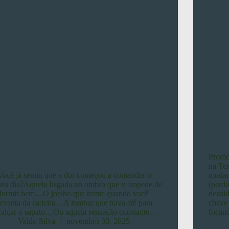
Promo
na Ter
Você já sentiu que a dor começou a comandar o
mudanç
seu dia?Aquela fisgada no ombro que te impede de
(perda
dormir bem…O joelho que treme quando você
densid
levanta da cadeira…A lombar que trava até para
chave 
calçar o sapato…Ou aquela sensação constante…
foca
Valdo Silva
novembro 30, 2025