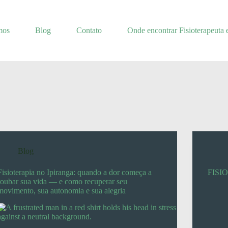
mos
Blog
Contato
Onde encontrar Fisioterapeuta 
Blog
Fisioterapia no Ipiranga: quando a dor começa a
FISI
roubar sua vida — e como recuperar seu
movimento, sua autonomia e sua alegria