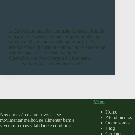
A Chave para uma Recuperação Cirúrgica Rápida
e Segura O sucesso de uma cirurgia ortopédica,
como a de ligamento cruzado anterior (LCA),
artroplastia de quadril ou coluna, não se encerra na
sala de operações. A Fisioterapia Pós-
Operatório (ou Pós-Cirurgia) é a fase mais…
Valdo Silva
novembro 6, 2025
Menu
Home
Nossa missão é ajudar você a se
Atendimentos
movimentar melhor, se alimentar bem e
Quem somos
viver com mais vitalidade e equilíbrio.
Blog
Contato