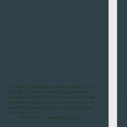
O Segredo Silencioso que Está Destruindo Seu
Quadril: 3 Verdades Sobre o Impacto Fêmoro
Acetabular (Tipo CAM) Que Ninguém Te Conta!
Você sente aquela dor profunda e persistente no
quadril que piora ao sentar ou praticar esportes?
Você pode estar…
Valdo Silva
novembro 30, 2025