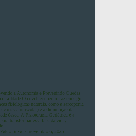
vendo a Autonomia e Prevenindo Quedas
ceira Idade O envelhecimento traz consigo
as fisiológicas naturais, como a sarcopenia
 de massa muscular) e a diminuição da
ade óssea. A Fisioterapia Geriátrica é a
para transformar essa fase da vida,
ndo…
Valdo Silva
novembro 6, 2025