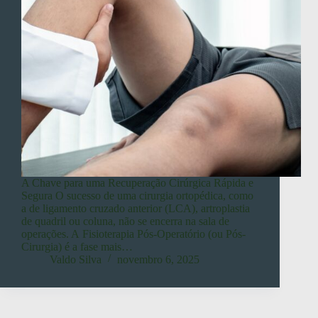
A Chave para uma Recuperação Cirúrgica Rápida e
Segura O sucesso de uma cirurgia ortopédica, como
a de ligamento cruzado anterior (LCA), artroplastia
de quadril ou coluna, não se encerra na sala de
operações. A Fisioterapia Pós-Operatório (ou Pós-
Cirurgia) é a fase mais…
Valdo Silva
novembro 6, 2025