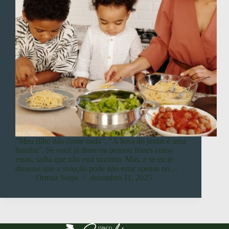
“Meu filho não come nada”, “A hora do jantar é uma
batalha”. Se você já disse ou pensou frases como
essas, saiba que não está sozinho. Mas, e se eu te
dissesse que a solução pode não estar apenas no…
Ormuz Serpa
dezembro 11, 2025