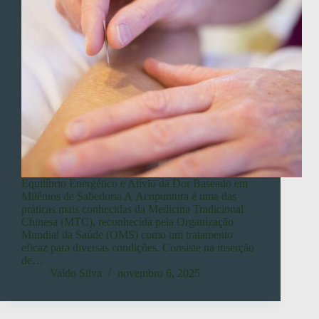
Equilíbrio Energético e Alívio da Dor Baseado em
Milênios de Sabedoria A Acupuntura é uma das
práticas mais conhecidas da Medicina Tradicional
Chinesa (MTC), reconhecida pela Organização
Mundial da Saúde (OMS) como um tratamento
eficaz para diversas condições. Consiste na inserção
de…
Valdo Silva
novembro 6, 2025