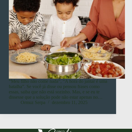
“Meu filho não come nada”, “A hora do jantar é uma
batalha”. Se você já disse ou pensou frases como
essas, saiba que não está sozinho. Mas, e se eu te
dissesse que a solução pode não estar apenas no…
Ormuz Serpa
dezembro 11, 2025