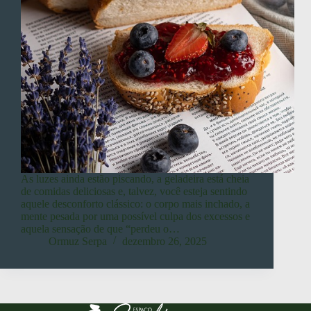
As luzes ainda estão piscando, a geladeira está cheia
de comidas deliciosas e, talvez, você esteja sentindo
aquele desconforto clássico: o corpo mais inchado, a
mente pesada por uma possível culpa dos excessos e
aquela sensação de que “perdeu o…
Ormuz Serpa
dezembro 26, 2025