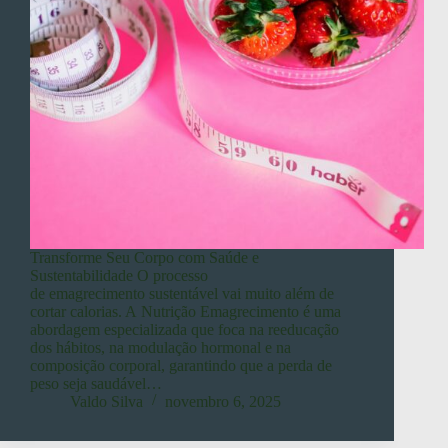
Transforme Seu Corpo com Saúde e
Sustentabilidade O processo
de emagrecimento sustentável vai muito além de
cortar calorias. A Nutrição Emagrecimento é uma
abordagem especializada que foca na reeducação
dos hábitos, na modulação hormonal e na
composição corporal, garantindo que a perda de
peso seja saudável…
Valdo Silva
novembro 6, 2025