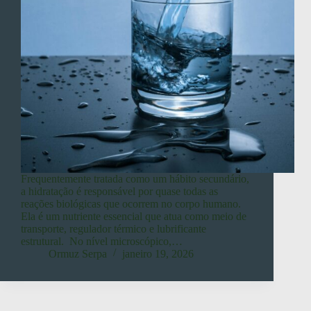
Frequentemente tratada como um hábito secundário,
a hidratação é responsável por quase todas as
reações biológicas que ocorrem no corpo humano.
Ela é um nutriente essencial que atua como meio de
transporte, regulador térmico e lubrificante
estrutural. No nível microscópico,…
Ormuz Serpa
janeiro 19, 2026