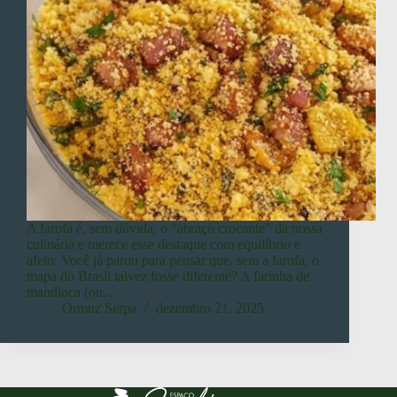
A farofa é, sem dúvida, o “abraço crocante” da nossa
culinária e merece esse destaque com equilíbrio e
afeto. Você já parou para pensar que, sem a farofa, o
mapa do Brasil talvez fosse diferente? A farinha de
mandioca (ou…
Ormuz Serpa
dezembro 21, 2025