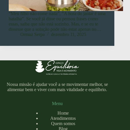
“Meu filho não come nada”, “A hora do jantar é uma
batalha”. Se você já disse ou pensou frases como
essas, saiba que não está sozinho. Mas, e se eu te
dissesse que a solução pode não estar apenas no…
Ormuz Serpa
dezembro 11, 2025
Nossa missão é ajudar você a se movimentar melhor, se
alimentar bem e viver com mais vitalidade e equilíbrio.
Menu
Home
Atendimentos
Quem somos
Blog