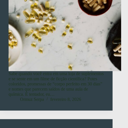
Sabe quando você entra em uma loja de suplementos
e se sente em um filme de ficção científica? Potes
coloridos, promessas de “corpo perfeito em 30 dias”
e nomes que parecem saídos de uma aula de
química. É tentador, eu…
Ormuz Serpa
fevereiro 8, 2026