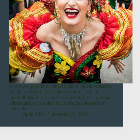
​o carnaval passou e, com ele, ficou aquela sensação
de que o corpo não é mais o mesmo. a folia é
maravilhosa, mas o excesso de esforço físico, a má
alimentação e as noites mal dormidas deixam um
rastro de…
Valdo Silva
fevereiro 20, 2026