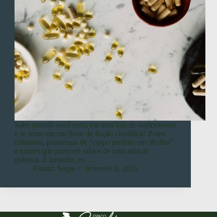
Sabe quando você entra em uma loja de suplementos
e se sente em um filme de ficção científica? Potes
coloridos, promessas de “corpo perfeito em 30 dias”
e nomes que parecem saídos de uma aula de
química. É tentador, eu…
Ormuz Serpa
fevereiro 8, 2026