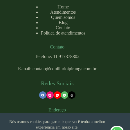
Home
Atendimentos
Quem somos
Blog
Contato
Política de atendimentos
Contato
Telefone: 11 917378802
E-mail:
contato@equilibrioipiranga.com
.br
Redes Sociais
Endereço
Nós usamos cookies para garantir que você tenha a melhor
experiência em nosso site.
Rua Costa Aguiar, 2636 - Ipiranga, São Paulo - SP, 04204-