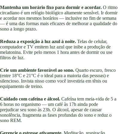
Mantenha um horário fixo para dormir e acordar.
O ritmo
circadiano é um relógio biológico altamente sensível. Ir dormir
e acordar nos mesmos horários — inclusive no fim de semana
— é uma das formas mais eficazes de melhorar a qualidade do
sono a longo prazo.
Reduza a exposição à luz azul à noite.
Telas de celular,
computador e TV emitem luz azul que inibe a produção de
melatonina. Evite pelo menos 1 hora antes de dormir ou use
filtros de luz.
Crie um ambiente favorável ao sono.
Quarto escuro, fresco
(entre 18°C e 21°C é o ideal para a maioria das pessoas) e
silencioso. Invista nisso como você investiria em tênis ou
equipamento de treino.
Cuidado com cafeína e álcool.
Cafeína tem meia-vida de 5 a
6 horas no organismo — um café às 17h ainda pode
prejudicar seu sono às 23h. O álcool, apesar de causar
sonolência, fragmenta as fases profundas do sono e reduz o
sono REM.
Gerencie o estresse ativamente.
Meditação, respiração