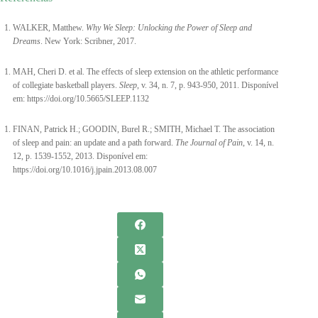
WALKER, Matthew.
Why We Sleep: Unlocking the Power of Sleep and
Dreams
. New York: Scribner, 2017.
MAH, Cheri D. et al. The effects of sleep extension on the athletic performance
of collegiate basketball players.
Sleep
, v. 34, n. 7, p. 943-950, 2011. Disponível
em: https://doi.org/10.5665/SLEEP.1132
FINAN, Patrick H.; GOODIN, Burel R.; SMITH, Michael T. The association
of sleep and pain: an update and a path forward.
The Journal of Pain
, v. 14, n.
12, p. 1539-1552, 2013. Disponível em:
https://doi.org/10.1016/j.jpain.2013.08.007