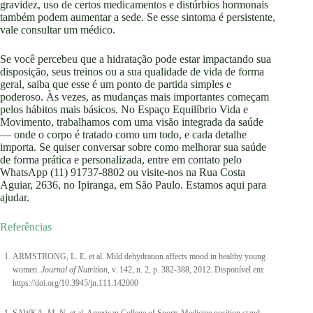
gravidez, uso de certos medicamentos e distúrbios hormonais
também podem aumentar a sede. Se esse sintoma é persistente,
vale consultar um médico.
Se você percebeu que a hidratação pode estar impactando sua
disposição, seus treinos ou a sua qualidade de vida de forma
geral, saiba que esse é um ponto de partida simples e
poderoso. Às vezes, as mudanças mais importantes começam
pelos hábitos mais básicos. No Espaço Equilíbrio Vida e
Movimento, trabalhamos com uma visão integrada da saúde
— onde o corpo é tratado como um todo, e cada detalhe
importa. Se quiser conversar sobre como melhorar sua saúde
de forma prática e personalizada, entre em contato pelo
WhatsApp (11) 91737-8802 ou visite-nos na Rua Costa
Aguiar, 2636, no Ipiranga, em São Paulo. Estamos aqui para
ajudar.
Referências
ARMSTRONG, L. E. et al. Mild dehydration affects mood in healthy young
women.
Journal of Nutrition
, v. 142, n. 2, p. 382-388, 2012. Disponível em:
https://doi.org/10.3945/jn.111.142000
SAWKA, M. N. et al. American College of Sports Medicine position stand: