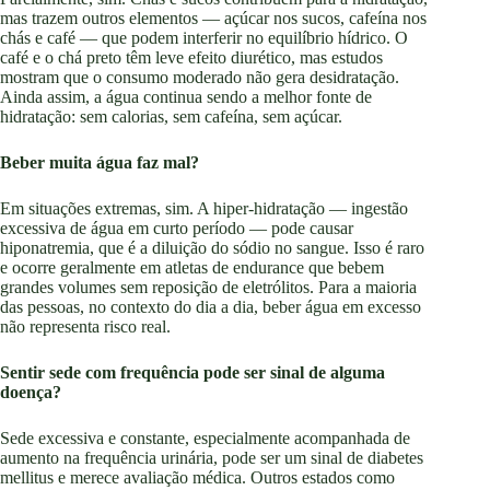
mas trazem outros elementos — açúcar nos sucos, cafeína nos
chás e café — que podem interferir no equilíbrio hídrico. O
café e o chá preto têm leve efeito diurético, mas estudos
mostram que o consumo moderado não gera desidratação.
Ainda assim, a água continua sendo a melhor fonte de
hidratação: sem calorias, sem cafeína, sem açúcar.
Beber muita água faz mal?
Em situações extremas, sim. A hiper-hidratação — ingestão
excessiva de água em curto período — pode causar
hiponatremia, que é a diluição do sódio no sangue. Isso é raro
e ocorre geralmente em atletas de endurance que bebem
grandes volumes sem reposição de eletrólitos. Para a maioria
das pessoas, no contexto do dia a dia, beber água em excesso
não representa risco real.
Sentir sede com frequência pode ser sinal de alguma
doença?
Sede excessiva e constante, especialmente acompanhada de
aumento na frequência urinária, pode ser um sinal de diabetes
mellitus e merece avaliação médica. Outros estados como