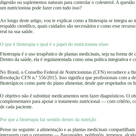
digestão ou suplementos naturais para controlar o colesterol. A questã
um nutricionista pode fazer com tudo isso?
Ao longo deste artigo, vou te explicar como a fitoterapia se integra ao 
respaldo científico, quais cuidados são necessários e como esse recu
real na sua saúde.
O que é fitoterapia e qual é o papel do nutricionista nisso
Fitoterapia é o uso terapêutico de plantas medicinais, seja na forma de 
Dentro da saúde, ela é regulamentada como uma prática integrativa e 
No Brasil, o Conselho Federal de Nutricionistas (CFN) reconhece a fit
Resolução CFN n.º 556/2015. Isso significa que profissionais com a de
fitoterápicos como parte do plano alimentar, desde que respeitados os li
O objetivo não é substituir medicamentos nem fazer diagnósticos. O ob
complementares para apoiar o tratamento nutricional — com critério, c
de cada paciente.
Por que a fitoterapia faz sentido dentro da nutrição
Pense no seguinte: a alimentação e as plantas medicinais compartilh
interagem com o organismo — flavonoides, polifenóis, terpenos, alcaloid