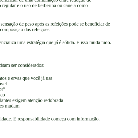
o regular e o uso de berberina ou canela como
sensação de peso após as refeições pode se beneficiar de
 composição das refeições.
ncializa uma estratégia que já é sólida. E isso muda tudo.
cisam ser considerados:
tos e ervas que você já usa
ável
or”
ico
lantes exigem atenção redobrada
ções mudam
lidade. E responsabilidade começa com informação.