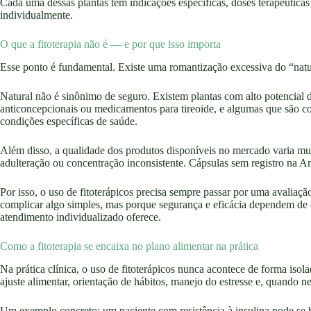
Cada uma dessas plantas tem indicações específicas, doses terapêuticas
individualmente.
O que a fitoterapia não é — e por que isso importa
Esse ponto é fundamental. Existe uma romantização excessiva do “natu
Natural não é sinônimo de seguro. Existem plantas com alto potencial 
anticoncepcionais ou medicamentos para tireoide, e algumas que são 
condições específicas de saúde.
Além disso, a qualidade dos produtos disponíveis no mercado varia m
adulteração ou concentração inconsistente. Cápsulas sem registro na A
Por isso, o uso de fitoterápicos precisa sempre passar por uma avaliaçã
complicar algo simples, mas porque segurança e eficácia dependem de
atendimento individualizado oferece.
Como a fitoterapia se encaixa no plano alimentar na prática
Na prática clínica, o uso de fitoterápicos nunca acontece de forma isola
ajuste alimentar, orientação de hábitos, manejo do estresse e, quando ne
Um exemplo concreto: um paciente com resistência à insulina pode se 