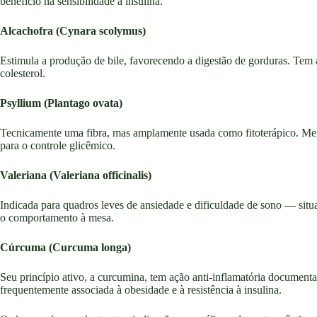
benefício na sensibilidade à insulina.
Alcachofra (Cynara scolymus)
Estimula a produção de bile, favorecendo a digestão de gorduras. Tem 
colesterol.
Psyllium (Plantago ovata)
Tecnicamente uma fibra, mas amplamente usada como fitoterápico. Melhor
para o controle glicêmico.
Valeriana (Valeriana officinalis)
Indicada para quadros leves de ansiedade e dificuldade de sono — situ
o comportamento à mesa.
Cúrcuma (Curcuma longa)
Seu princípio ativo, a curcumina, tem ação anti-inflamatória document
frequentemente associada à obesidade e à resistência à insulina.