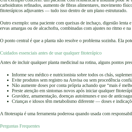
carboidratos refinados, aumento de fibras alimentares, movimento físic
fitoterápicos adjuvantes — tudo isso dentro de um plano estruturado.
Outro exemplo: uma paciente com queixas de inchaço, digestão lenta e 
ervas amargas ou de alcachofra, combinadas com ajustes no ritmo e na
O ponto central é que a planta não resolve o problema sozinha. Ela pote
Cuidados essenciais antes de usar qualquer fitoterápico
Antes de incluir qualquer planta medicinal na rotina, alguns pontos pre
Informe seu médico e nutricionista sobre todos os chás, suplemen
Evite produtos sem registro na Anvisa ou sem procedência confi
Não aumente doses por conta própria achando que “mais é melh
Preste atenção em sintomas novos após iniciar qualquer fitoteráp
Gravidez, amamentação, doenças autoimunes e uso de anticoagu
Crianças e idosos têm metabolismo diferente — doses e indica
A fitoterapia é uma ferramenta poderosa quando usada com responsabi
Perguntas Frequentes