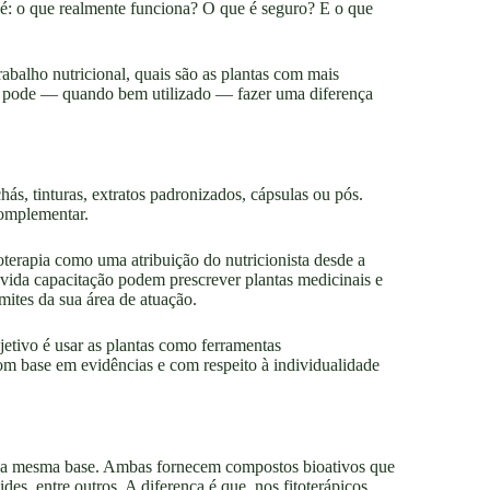
o é: o que realmente funciona? O que é seguro? E o que
trabalho nutricional, quais são as plantas com mais
rso pode — quando bem utilizado — fazer uma diferença
chás, tinturas, extratos padronizados, cápsulas ou pós.
complementar.
oterapia como uma atribuição do nutricionista desde a
vida capacitação podem prescrever plantas medicinais e
mites da sua área de atuação.
jetivo é usar as plantas como ferramentas
om base em evidências e com respeito à individualidade
am a mesma base. Ambas fornecem compostos bioativos que
es, entre outros. A diferença é que, nos fitoterápicos,