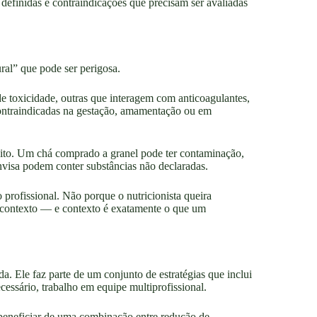
 definidas e contraindicações que precisam ser avaliadas
ral” que pode ser perigosa.
de toxicidade, outras que interagem com anticoagulantes,
contraindicadas na gestação, amamentação ou em
uito. Um chá comprado a granel pode ter contaminação,
nvisa podem conter substâncias não declaradas.
o profissional. Não porque o nutricionista queira
 contexto — e contexto é exatamente o que um
da. Ele faz parte de um conjunto de estratégias que inclui
cessário, trabalho em equipe multiprofissional.
beneficiar de uma combinação entre redução de