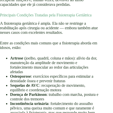
capacidades que ele já considerava perdidas.
Principais Condições Tratadas pela Fisioterapia Geriátrica
A fisioterapia geriátrica é ampla. Ela não se restringe a
reabilitação após cirurgia ou acidente — embora também atue
nesses casos com excelentes resultados.
Entre as condições mais comuns que a fisioterapia aborda em
idosos, estão:
Artrose
(joelho, quadril, coluna e mãos): alívio da dor,
manutenção da amplitude de movimento e
fortalecimento muscular ao redor das articulações
afetadas
Osteoporose
: exercícios específicos para estimular a
densidade óssea e prevenir fraturas
Sequelas de AVC
: recuperação de movimento,
equilíbrio e coordenação motora
Doença de Parkinson
: trabalho com marcha, postura e
controle dos tremores
Incontinência urinária
: fortalecimento do assoalho
pélvico, uma queixa muito comum e que raramente é
associada à fisioterapia, mas que responde muito bem