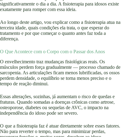
significativamente o dia a dia. A fisioterapia para idosos existe
exatamente para romper com essa ideia.
Ao longo deste artigo, vou explicar como a fisioterapia atua na
terceira idade, quais condições ela trata, o que esperar do
tratamento e por que começar o quanto antes faz toda a
diferença.
O Que Acontece com o Corpo com o Passar dos Anos
O envelhecimento traz mudanças fisiológicas reais. Os
músculos perdem força gradualmente — processo chamado de
sarcopenia. As articulações ficam menos lubrificadas, os ossos
perdem densidade, o equilíbrio se torna menos preciso e o
tempo de reação diminui.
Essas alterações, sozinhas, já aumentam o risco de quedas e
fraturas. Quando somadas a doenças crônicas como artrose,
osteoporose, diabetes ou sequelas de AVC, o impacto na
independência do idoso pode ser severo.
O que a fisioterapia faz é atuar diretamente sobre esses fatores.
Não para reverter o tempo, mas para minimizar perdas,
recuperar funções e, muitas vezes, devolver ao idoso