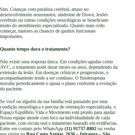
Sim. Crianças com paralisia cerebral, atraso no
desenvolvimento neuromotor, síndrome de Down, lesões
cerebrais ou outras condições neurológicas se beneficiam
muito do atendimento especializado. Quanto mais cedo
começar, maiores as chances de ganhos funcionais
importantes.
Quanto tempo dura o tratamento?
Não existe uma resposta única. Em condições agudas como
AVC, o tratamento pode durar meses ou anos, dependendo da
extensão da lesão. Em doenças crônicas e progressivas, o
acompanhamento tende a ser contínuo. O fisioterapeuta
reavalia periodicamente e ajusta o plano conforme a evolução
do paciente.
Se você ou alguém da sua família está passando por uma
condição neurológica e precisa de orientação especializada, o
Espaço Equilíbrio Vida e Movimento está pronto para ajudar.
Nossa equipe atende com foco na individualidade de cada
paciente, com escuta real e tratamento baseado em evidências.
Entre em contato pelo WhatsApp
(11) 91737-8802
ou venha
nos visitar na
Rua Costa Aguiar, 2636 – Ipiranga – São