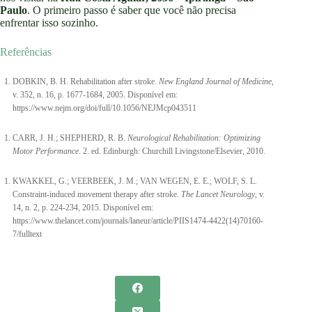
Paulo
. O primeiro passo é saber que você não precisa
enfrentar isso sozinho.
Referências
DOBKIN, B. H. Rehabilitation after stroke.
New England Journal of Medicine
,
v. 352, n. 16, p. 1677-1684, 2005. Disponível em:
https://www.nejm.org/doi/full/10.1056/NEJMcp043511
CARR, J. H.; SHEPHERD, R. B.
Neurological Rehabilitation: Optimizing
Motor Performance
. 2. ed. Edinburgh: Churchill Livingstone/Elsevier, 2010.
KWAKKEL, G.; VEERBEEK, J. M.; VAN WEGEN, E. E.; WOLF, S. L.
Constraint-induced movement therapy after stroke.
The Lancet Neurology
, v.
14, n. 2, p. 224-234, 2015. Disponível em:
https://www.thelancet.com/journals/laneur/article/PIIS1474-4422(14)70160-
7/fulltext