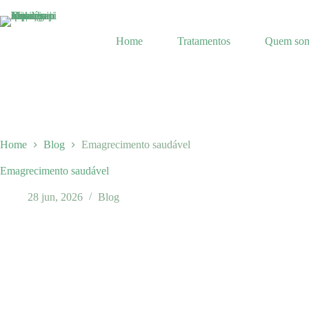
Pular
para
o
Home
Tratamentos
Quem so
conteúdo
Home
Blog
Emagrecimento saudável
Emagrecimento saudável
28 jun, 2026
Blog