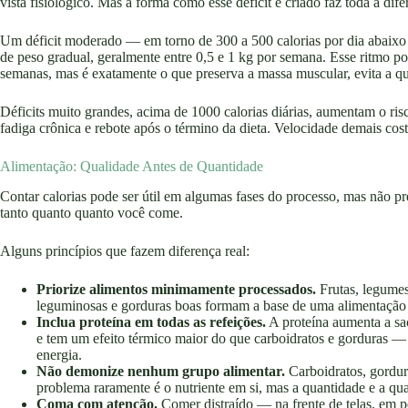
vista fisiológico. Mas a forma como esse déficit é criado faz toda a dife
Um déficit moderado — em torno de 300 a 500 calorias por dia abaixo 
de peso gradual, geralmente entre 0,5 e 1 kg por semana. Esse ritmo p
semanas, mas é exatamente o que preserva a massa muscular, evita a qu
Déficits muito grandes, acima de 1000 calorias diárias, aumentam o ris
fadiga crônica e rebote após o término da dieta. Velocidade demais cos
Alimentação: Qualidade Antes de Quantidade
Contar calorias pode ser útil em algumas fases do processo, mas não pr
tanto quanto quanto você come.
Alguns princípios que fazem diferença real:
Priorize alimentos minimamente processados.
Frutas, legumes,
leguminosas e gorduras boas formam a base de uma alimentação q
Inclua proteína em todas as refeições.
A proteína aumenta a sa
e tem um efeito térmico maior do que carboidratos e gorduras — o
energia.
Não demonize nenhum grupo alimentar.
Carboidratos, gordur
problema raramente é o nutriente em si, mas a quantidade e a qua
Coma com atenção.
Comer distraído — na frente de telas, em p