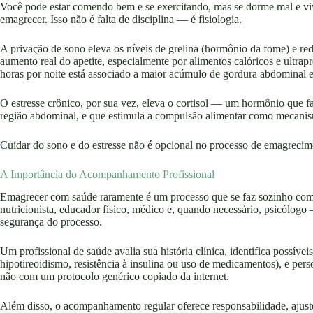
Você pode estar comendo bem e se exercitando, mas se dorme mal e vive
emagrecer. Isso não é falta de disciplina — é fisiologia.
A privação de sono eleva os níveis de grelina (hormônio da fome) e re
aumento real do apetite, especialmente por alimentos calóricos e ultr
horas por noite está associado a maior acúmulo de gordura abdominal e
O estresse crônico, por sua vez, eleva o cortisol — um hormônio que 
região abdominal, e que estimula a compulsão alimentar como mecan
Cuidar do sono e do estresse não é opcional no processo de emagrecime
A Importância do Acompanhamento Profissional
Emagrecer com saúde raramente é um processo que se faz sozinho com e
nutricionista, educador físico, médico e, quando necessário, psicólogo 
segurança do processo.
Um profissional de saúde avalia sua história clínica, identifica possív
hipotireoidismo, resistência à insulina ou uso de medicamentos), e per
não com um protocolo genérico copiado da internet.
Além disso, o acompanhamento regular oferece responsabilidade, ajus