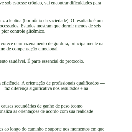
 sob estresse crônico, vai encontrar dificuldades para
duz a leptina (hormônio da saciedade). O resultado é um
aprocessados. Estudos mostram que dormir menos de seis
 pior controle glicêmico.
favorece o armazenamento de gordura, principalmente na
ismo de compensação emocional.
nto saudável. É parte essencial do protocolo.
ficiência. A orientação de profissionais qualificados —
— faz diferença significativa nos resultados e na
eis causas secundárias de ganho de peso (como
sonaliza as orientações de acordo com sua realidade —
tes ao longo do caminho e suporte nos momentos em que