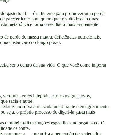
rença.
do gasto total — é suficiente para promover uma perda
ode parecer lento para quem quer resultados em duas
eda metabólica e torna o resultado mais permanente.
co de perda de massa magra, deficiências nutricionais,
tuma custar caro no longo prazo.
ecisa ser o centro da sua vida. O que você come importa
 verduras, grãos integrais, carnes magras, ovos,
ue sacia e nutre.
ciedade, preserva a musculatura durante o emagrecimento
u seja, o próprio processo de digeri-la gasta mais
as e proteínas têm funções específicas no organismo. O
lidade da fonte.
é, com pressa — prejudica a percepção de saciedade e