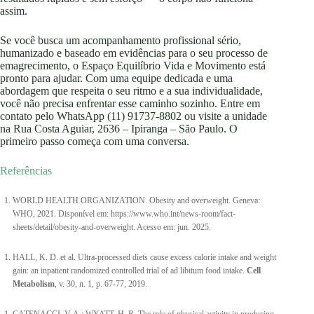
assim.
Se você busca um acompanhamento profissional sério,
humanizado e baseado em evidências para o seu processo de
emagrecimento, o Espaço Equilíbrio Vida e Movimento está
pronto para ajudar. Com uma equipe dedicada e uma
abordagem que respeita o seu ritmo e a sua individualidade,
você não precisa enfrentar esse caminho sozinho. Entre em
contato pelo WhatsApp (11) 91737-8802 ou visite a unidade
na Rua Costa Aguiar, 2636 – Ipiranga – São Paulo. O
primeiro passo começa com uma conversa.
Referências
WORLD HEALTH ORGANIZATION. Obesity and overweight. Geneva:
WHO, 2021. Disponível em: https://www.who.int/news-room/fact-
sheets/detail/obesity-and-overweight. Acesso em: jun. 2025.
HALL, K. D. et al. Ultra-processed diets cause excess calorie intake and weight
gain: an inpatient randomized controlled trial of ad libitum food intake.
Cell
Metabolism
, v. 30, n. 1, p. 67-77, 2019.