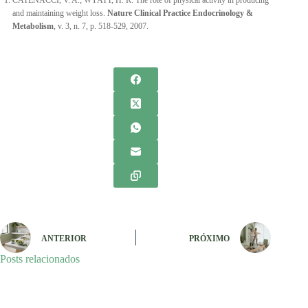
CATENACCI, V. A.; WYATT, H. R. The role of physical activity in producing
and maintaining weight loss.
Nature Clinical Practice Endocrinology &
Metabolism
, v. 3, n. 7, p. 518-529, 2007.
ANTERIOR
PRÓXIMO
Posts relacionados