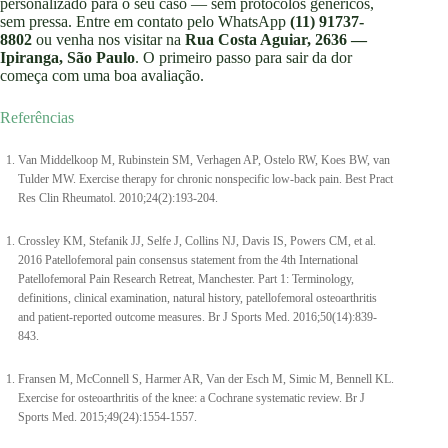
personalizado para o seu caso — sem protocolos genéricos,
sem pressa. Entre em contato pelo WhatsApp
(11) 91737-
8802
ou venha nos visitar na
Rua Costa Aguiar, 2636 —
Ipiranga, São Paulo
. O primeiro passo para sair da dor
começa com uma boa avaliação.
Referências
Van Middelkoop M, Rubinstein SM, Verhagen AP, Ostelo RW, Koes BW, van
Tulder MW. Exercise therapy for chronic nonspecific low-back pain. Best Pract
Res Clin Rheumatol. 2010;24(2):193-204.
Crossley KM, Stefanik JJ, Selfe J, Collins NJ, Davis IS, Powers CM, et al.
2016 Patellofemoral pain consensus statement from the 4th International
Patellofemoral Pain Research Retreat, Manchester. Part 1: Terminology,
definitions, clinical examination, natural history, patellofemoral osteoarthritis
and patient-reported outcome measures. Br J Sports Med. 2016;50(14):839-
843.
Fransen M, McConnell S, Harmer AR, Van der Esch M, Simic M, Bennell KL.
Exercise for osteoarthritis of the knee: a Cochrane systematic review. Br J
Sports Med. 2015;49(24):1554-1557.