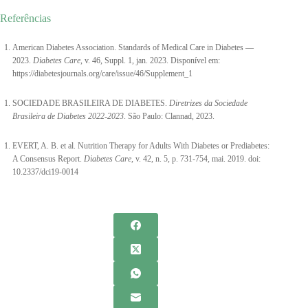
Referências
American Diabetes Association. Standards of Medical Care in Diabetes —
2023.
Diabetes Care
, v. 46, Suppl. 1, jan. 2023. Disponível em:
https://diabetesjournals.org/care/issue/46/Supplement_1
SOCIEDADE BRASILEIRA DE DIABETES.
Diretrizes da Sociedade
Brasileira de Diabetes 2022-2023
. São Paulo: Clannad, 2023.
EVERT, A. B. et al. Nutrition Therapy for Adults With Diabetes or Prediabetes:
A Consensus Report.
Diabetes Care
, v. 42, n. 5, p. 731-754, mai. 2019. doi:
10.2337/dci19-0014