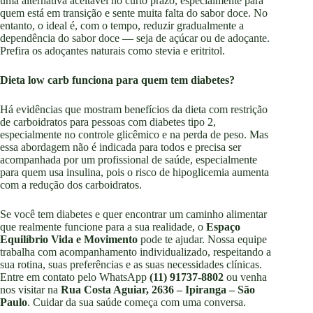
uma alternativa aceitável no curto prazo, especialmente para
quem está em transição e sente muita falta do sabor doce. No
entanto, o ideal é, com o tempo, reduzir gradualmente a
dependência do sabor doce — seja de açúcar ou de adoçante.
Prefira os adoçantes naturais como stevia e eritritol.
Dieta low carb funciona para quem tem diabetes?
Há evidências que mostram benefícios da dieta com restrição
de carboidratos para pessoas com diabetes tipo 2,
especialmente no controle glicêmico e na perda de peso. Mas
essa abordagem não é indicada para todos e precisa ser
acompanhada por um profissional de saúde, especialmente
para quem usa insulina, pois o risco de hipoglicemia aumenta
com a redução dos carboidratos.
Se você tem diabetes e quer encontrar um caminho alimentar
que realmente funcione para a sua realidade, o
Espaço
Equilíbrio Vida e Movimento
pode te ajudar. Nossa equipe
trabalha com acompanhamento individualizado, respeitando a
sua rotina, suas preferências e as suas necessidades clínicas.
Entre em contato pelo WhatsApp
(11) 91737-8802
ou venha
nos visitar na
Rua Costa Aguiar, 2636 – Ipiranga – São
Paulo
. Cuidar da sua saúde começa com uma conversa.