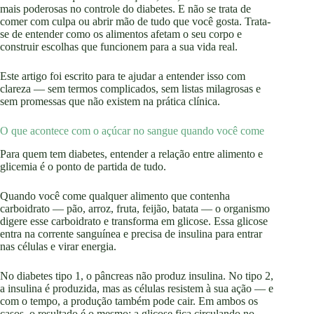
mais poderosas no controle do diabetes. E não se trata de
comer com culpa ou abrir mão de tudo que você gosta. Trata-
se de entender como os alimentos afetam o seu corpo e
construir escolhas que funcionem para a sua vida real.
Este artigo foi escrito para te ajudar a entender isso com
clareza — sem termos complicados, sem listas milagrosas e
sem promessas que não existem na prática clínica.
O que acontece com o açúcar no sangue quando você come
Para quem tem diabetes, entender a relação entre alimento e
glicemia é o ponto de partida de tudo.
Quando você come qualquer alimento que contenha
carboidrato — pão, arroz, fruta, feijão, batata — o organismo
digere esse carboidrato e transforma em glicose. Essa glicose
entra na corrente sanguínea e precisa de insulina para entrar
nas células e virar energia.
No diabetes tipo 1, o pâncreas não produz insulina. No tipo 2,
a insulina é produzida, mas as células resistem à sua ação — e
com o tempo, a produção também pode cair. Em ambos os
casos, o resultado é o mesmo: a glicose fica circulando no