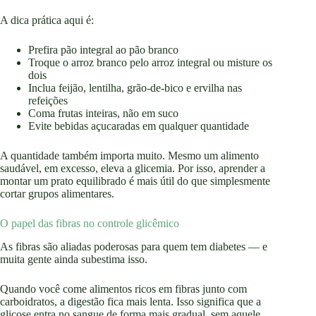
A dica prática aqui é:
Prefira pão integral ao pão branco
Troque o arroz branco pelo arroz integral ou misture os
dois
Inclua feijão, lentilha, grão-de-bico e ervilha nas
refeições
Coma frutas inteiras, não em suco
Evite bebidas açucaradas em qualquer quantidade
A quantidade também importa muito. Mesmo um alimento
saudável, em excesso, eleva a glicemia. Por isso, aprender a
montar um prato equilibrado é mais útil do que simplesmente
cortar grupos alimentares.
O papel das fibras no controle glicêmico
As fibras são aliadas poderosas para quem tem diabetes — e
muita gente ainda subestima isso.
Quando você come alimentos ricos em fibras junto com
carboidratos, a digestão fica mais lenta. Isso significa que a
glicose entra no sangue de forma mais gradual, sem aquele