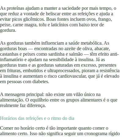
As proteínas ajudam a manter a saciedade por mais tempo, o
que reduz a vontade de beliscar entre as refeições e ajuda a
evitar picos glicêmicos. Boas fontes incluem ovos, frango,
peixe, carne magra, tofu e laticínios com baixo teor de
gordura.
As gorduras também influenciam a saúde metabólica. As
gorduras boas — encontradas no azeite de oliva, abacate,
castanhas e peixes como sardinha e salmão — têm efeito anti-
inflamatório e ajudam na sensibilidade à insulina. Já as
gorduras trans e as gorduras saturadas em excesso, presentes
em frituras, embutidos e ultraprocessados, pioram a resistência
à insulina e aumentam o risco cardiovascular, que já é elevado
em pessoas com diabetes.
A mensagem principal: não existe um vilão único na
alimentação. O equilíbrio entre os grupos alimentares é o que
realmente faz diferença.
Horários das refeições e o ritmo do dia
Comer no horário certo é tão importante quanto comer o
alimento certo. Isso não significa seguir um cronograma rígido